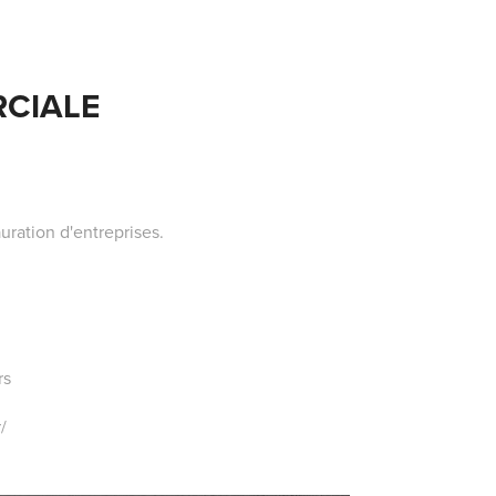
CIALE
uration d'entreprises.
rs
/