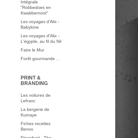
Intégrale
"Robbedoes en
Kwabbernoot"
Les voyages d'Alix -
Babylone
Les voyages d'Alix -
L'égypte, au fil du Nil
Faire le Mur
Forêt gourmande ...
PRINT &
BRANDING
Les voitures de
Lefranc
La bergerie de
Kumaye
Fiches recettes
Benoo
Flowchart - The